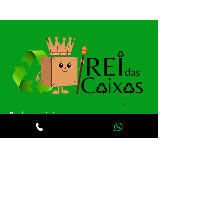
Redes sociais
Saiba tudo em primeira mão
Facebook
Instagram
Whatsapp
Receba nossas