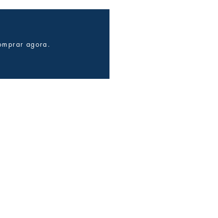
ionar ao carrinho
omprar agora.
Comprar