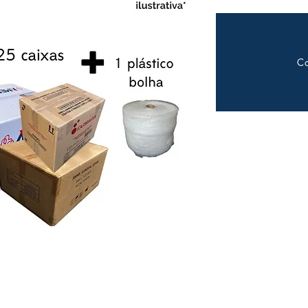
Adic
C